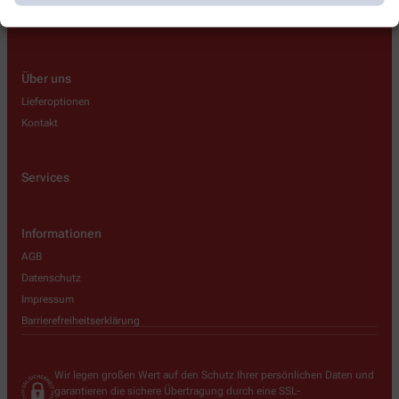
Über uns
Lieferoptionen
Kontakt
Services
Informationen
AGB
Datenschutz
Impressum
Barrierefreiheitserklärung
Wir legen großen Wert auf den Schutz Ihrer persönlichen Daten und
garantieren die sichere Übertragung durch eine SSL-