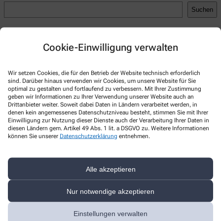
Suchen
Recent Posts
Cookie-Einwilligung verwalten
Hello world!
Recent Comments
Wir setzen Cookies, die für den Betrieb der Website technisch erforderlich
sind. Darüber hinaus verwenden wir Cookies, um unsere Website für Sie
A WordPress Commenter
zu
Hello world!
optimal zu gestalten und fortlaufend zu verbessern. Mit Ihrer Zustimmung
geben wir Informationen zu Ihrer Verwendung unserer Website auch an
Drittanbieter weiter. Soweit dabei Daten in Ländern verarbeitet werden, in
denen kein angemessenes Datenschutzniveau besteht, stimmen Sie mit Ihrer
Einwilligung zur Nutzung dieser Dienste auch der Verarbeitung Ihrer Daten in
diesen Ländern gem. Artikel 49 Abs. 1 lit. a DSGVO zu. Weitere Informationen
Kontakt
können Sie unserer
Datenschutzerklärung
entnehmen.
Neue Apotheke
Alle akzeptieren
Kirchstr. 6
,
88709
Meersburg
+49-75326193
Nur notwendige akzeptieren
+49-75327857
Einstellungen verwalten
apotheke-meersburg@gmx.net