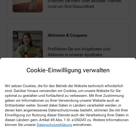
Erfahren Sie mehr über aktuelle Themen
rund um Ihre Gesundheit.
Aktionen & Coupons
Profitieren Sie von Angeboten und
Aktionen in unserer Apotheke.
Cookie-Einwilligung verwalten
Wir setzen Cookies, die für den Betrieb der Website technisch erforderlich
sind. Darüber hinaus verwenden wir Cookies, um unsere Website für Sie
optimal zu gestalten und fortlaufend zu verbessern. Mit Ihrer Zustimmung
geben wir Informationen zu Ihrer Verwendung unserer Website auch an
Melden Sie sich hier an und sichern Sie sich
Drittanbieter weiter. Soweit dabei Daten in Ländern verarbeitet werden, in
denen kein angemessenes Datenschutzniveau besteht, stimmen Sie mit Ihrer
Ihren 10% Gutschein* für unsere Apotheke
Einwilligung zur Nutzung dieser Dienste auch der Verarbeitung Ihrer Daten in
diesen Ländern gem. Artikel 49 Abs. 1 lit. a DSGVO zu. Weitere Informationen
können Sie unserer
Datenschutzerklärung
entnehmen.