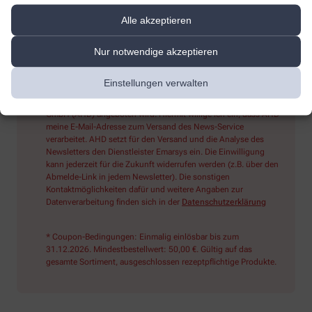
Alle akzeptieren
Sind Sie ein Mensch? Dann wählen Sie bitte
den Stern
Nur notwendige akzeptieren
Einstellungen verwalten
Ich möchte den im Namen meiner Apotheke versandten News-
Service abonnieren, der von der Alliance Healthcare Deutschland
GmbH (AHD) angeboten wird. Hiermit willige ich ein, dass AHD
meine E-Mail-Adresse zum Versand des News-Service
verarbeitet. AHD setzt für den Versand und die Analyse des
Newsletters den Dienstleister Emarsys ein. Die Einwilligung
kann jederzeit für die Zukunft widerrufen werden (z.B. über den
Abmelde-Link in jedem Newsletter). Die sonstigen
Kontaktmöglichkeiten dafür und weitere Angaben zur
Datenverarbeitung finden sich in der
Datenschutzerklärung
* Coupon-Bedingungen: Einmalig einlösbar bis zum
31.12.2026. Mindestbestellwert: 50,00 €. Gültig auf das
gesamte Sortiment, ausgeschlossen rezeptpflichtige Produkte.